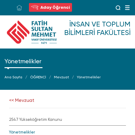
Aday Öğrenci
İNSAN VE TOPLUM
BILIMLERI FAKÜLTESI
Yönetmelikler
Ana Sayfa
ÖĞRENCİ
Mevzuat
Yönetmelikler
<< Mevzuat
2547 Yükseköğretim Kanunu
Yönetmelikler