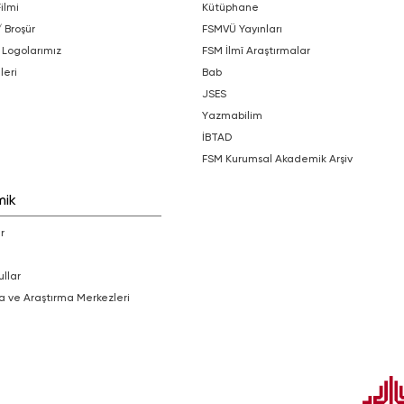
Filmi
Kütüphane
/ Broşür
FSMVÜ Yayınları
 Logolarımız
FSM İlmî Araştırmalar
leri
bab
JSES
Yazmabilim
İBTAD
FSM Kurumsal Akademik Arşiv
mik
r
ullar
a ve Araştırma Merkezleri