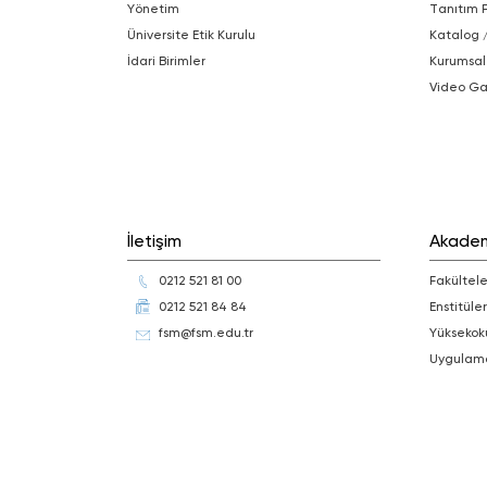
Yönetim
Tanıtım 
Üniversite Etik Kurulu
Katalog 
İdari Birimler
Kurumsal
Video Ga
İletişim
Akade
0212 521 81 00
Fakültele
0212 521 84 84
Enstitüler
fsm@fsm.edu.tr
Yüksekok
Uygulam