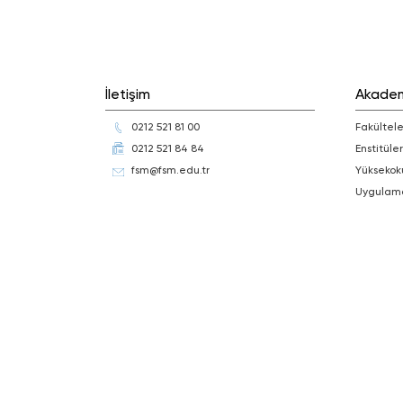
İletişim
Akade
0212 521 81 00
Fakültele
0212 521 84 84
Enstitüler
fsm@fsm.edu.tr
Yüksekok
Uygulam