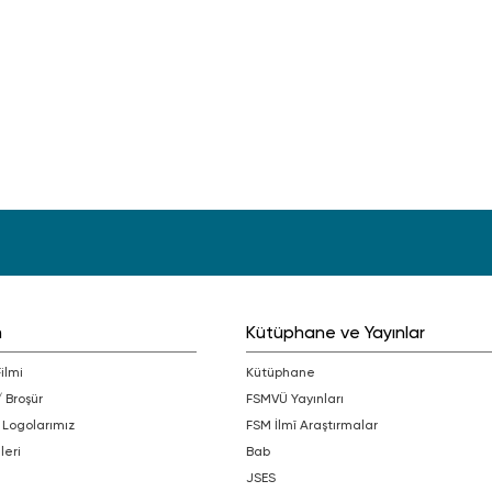
m
Kütüphane ve Yayınlar
Filmi
Kütüphane
/ Broşür
FSMVÜ Yayınları
 Logolarımız
FSM İlmî Araştırmalar
leri
bab
JSES